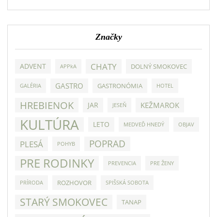
Značky
CHATY
ADVENT
DOLNÝ SMOKOVEC
APPkA
GASTRO
GASTRONÓMIA
GALÉRIA
HOTEL
HREBIENOK
JAR
KEŽMAROK
JESEŇ
KULTÚRA
LETO
MEDVEĎ HNEDÝ
OBJAV
POPRAD
PLESÁ
POHYB
PRE RODINKY
PREVENCIA
PRE ŽENY
ROZHOVOR
PRÍRODA
SPIŠSKÁ SOBOTA
STARÝ SMOKOVEC
TANAP