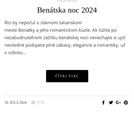
PODUJATIA
Benátska noc 2024
Kto by nepočul o slávnom talianskom
meste Benátky a jeho romantickom kúzle. Ak túžite po
nezabudnuteľnom zážitku benátskej noci nenechajte si ujsť
nevšedné podujatie plné zábavy, elegancie a romantiky, už
v sobotu…
ČÍTAJ VIAC
16. JÚLA 2024
2774