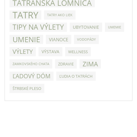
TATRANSKÁ LOMNICA
TATRY
TATRY AKO LIEK
TIPY NA VÝLETY
UBYTOVANIE
UMEMIE
UMENIE
VIANOCE
VODOPÁDY
VÝLETY
VÝSTAVA
WELLNESS
ZIMA
ZDRAVIE
ZAMKOVSKÉHO CHATA
ĽADOVÝ DÓM
ĽUDIA O TATRÁCH
ŠTRBSKÉ PLESO