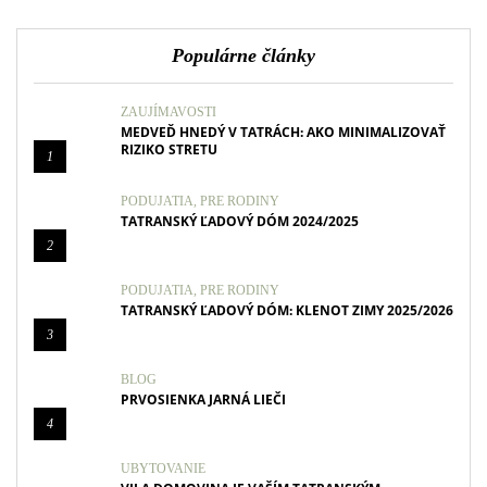
Populárne články
ZAUJÍMAVOSTI
MEDVEĎ HNEDÝ V TATRÁCH: AKO MINIMALIZOVAŤ
RIZIKO STRETU
1
PODUJATIA
,
PRE RODINY
TATRANSKÝ ĽADOVÝ DÓM 2024/2025
2
PODUJATIA
,
PRE RODINY
TATRANSKÝ ĽADOVÝ DÓM: KLENOT ZIMY 2025/2026
3
BLOG
PRVOSIENKA JARNÁ LIEČI
4
UBYTOVANIE