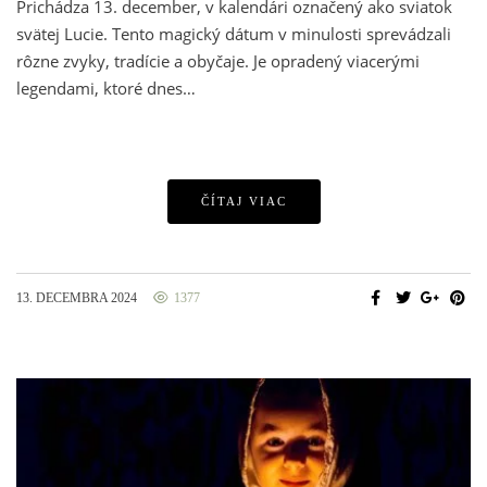
Prichádza 13. december, v kalendári označený ako sviatok
svätej Lucie. Tento magický dátum v minulosti sprevádzali
rôzne zvyky, tradície a obyčaje. Je opradený viacerými
legendami, ktoré dnes…
ČÍTAJ VIAC
13. DECEMBRA 2024
1377