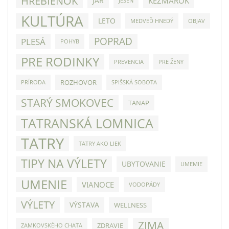
HREBIENOK
JAR
KEŽMAROK
JESEŇ
KULTÚRA
LETO
MEDVEĎ HNEDÝ
OBJAV
POPRAD
PLESÁ
POHYB
PRE RODINKY
PREVENCIA
PRE ŽENY
ROZHOVOR
PRÍRODA
SPIŠSKÁ SOBOTA
STARÝ SMOKOVEC
TANAP
TATRANSKÁ LOMNICA
TATRY
TATRY AKO LIEK
TIPY NA VÝLETY
UBYTOVANIE
UMEMIE
UMENIE
VIANOCE
VODOPÁDY
VÝLETY
VÝSTAVA
WELLNESS
ZIMA
ZDRAVIE
ZAMKOVSKÉHO CHATA