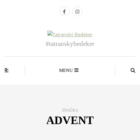
#tatranskybedeker
MENU
ZNAČKA
ADVENT