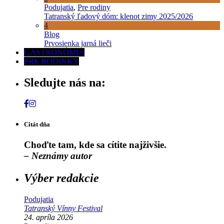
Podujatia
,
Pre rodiny
Tatranský ľadový dóm: klenot zimy 2025/2026
4
Blog
Prvosienka jarná lieči
GASTRONÓMIA
PRE RODINKY
Sledujte nás na:
Citát dňa
Choďte tam, kde sa cítite najživšie.
– Neznámy autor
Výber redakcie
Podujatia
Tatranský Vínny Festival
24. apríla 2026