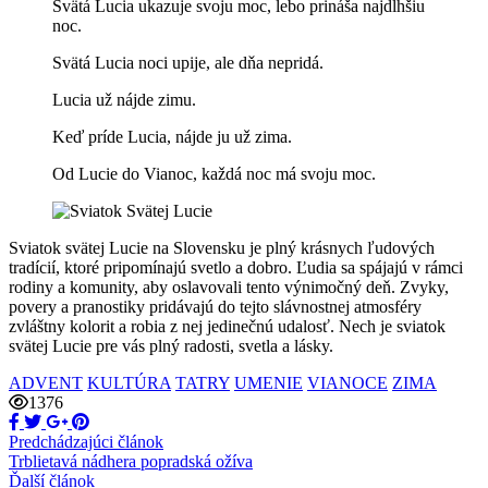
Svätá Lucia ukazuje svoju moc, lebo prináša najdlhšiu
noc.
Svätá Lucia noci upije, ale dňa nepridá.
Lucia už nájde zimu.
Keď príde Lucia, nájde ju už zima.
Od Lucie do Vianoc, každá noc má svoju moc.
Sviatok svätej Lucie na Slovensku je plný krásnych ľudových
tradícií, ktoré pripomínajú svetlo a dobro. Ľudia sa spájajú v rámci
rodiny a komunity, aby oslavovali tento výnimočný deň. Zvyky,
povery a pranostiky pridávajú do tejto slávnostnej atmosféry
zvláštny kolorit a robia z nej jedinečnú udalosť. Nech je sviatok
svätej Lucie pre vás plný radosti, svetla a lásky.
ADVENT
KULTÚRA
TATRY
UMENIE
VIANOCE
ZIMA
1376
Predchádzajúci článok
Trblietavá nádhera popradská ožíva
Ďalší článok