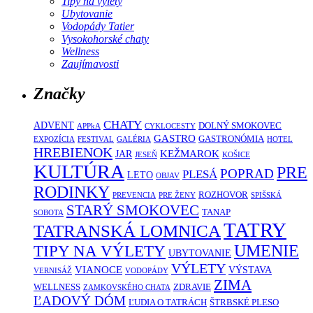
Tipy na výlety
Ubytovanie
Vodopády Tatier
Vysokohorské chaty
Wellness
Zaujímavosti
Značky
CHATY
ADVENT
DOLNÝ SMOKOVEC
APPkA
CYKLOCESTY
GASTRO
GASTRONÓMIA
EXPOZÍCIA
FESTIVAL
GALÉRIA
HOTEL
HREBIENOK
KEŽMAROK
JAR
JESEŇ
KOŠICE
KULTÚRA
PRE
POPRAD
PLESÁ
LETO
OBJAV
RODINKY
ROZHOVOR
PREVENCIA
PRE ŽENY
SPIŠSKÁ
STARÝ SMOKOVEC
TANAP
SOBOTA
TATRY
TATRANSKÁ LOMNICA
UMENIE
TIPY NA VÝLETY
UBYTOVANIE
VÝLETY
VIANOCE
VÝSTAVA
VERNISÁŽ
VODOPÁDY
ZIMA
WELLNESS
ZDRAVIE
ZAMKOVSKÉHO CHATA
ĽADOVÝ DÓM
ĽUDIA O TATRÁCH
ŠTRBSKÉ PLESO