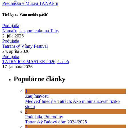
Prednáška v Múzeu TANAP-u
Tiež by sa Vám mohlo páčiť
Podujatia
Namaľuj si spomienku na Tatry
2. júla 2026
Podujatia
Tatranský Vínny Festival
24. apríla 2026
Podujatia
TATRY ICE MASTER 2026, 1. deň
17. januára 2026
Populárne články
1
Zaujímavosti
Medveď hnedý v Tatrách: Ako minimalizovať riziko
stretu
2
Podujatia
,
Pre rodiny
Tatranský ľadový dóm 2024/2025
3