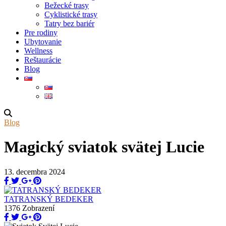
Bežecké trasy
Cyklistické trasy
Tatry bez bariér
Pre rodiny
Ubytovanie
Wellness
Reštaurácie
Blog
Blog
Magický sviatok svätej Lucie
13. decembra 2024
TATRANSKÝ BEDEKER
1376 Zobrazení