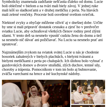
Symbolicky znamenala zadržanie nešťastia ďaleko od domu. Lucie
boli oblečené v bielom a na tvári mali biely závoj. V jednej ruke
mali kôš so sladkosťami a v druhej metličku z peria. Na hlavách
mali zelené venčeky. Procesie boli osvetlené svetlom sviečok.
Niektoré zvyky a obyčaje môžeme oživiť aj v dnešnej dobe. Určite
by sme si mali pripraviť dostatok cesnaku a zjesť ho v predvečer
sviatku Lucie, aby ochraňoval všetkých členov rodiny pred zlými
silami. V tento deň sa nesmelo vpustiť cudziu ženu do domu a tiež
sa nesmelo nič dávať ani požičiavať. Na Luciu sa nesmelo prať ani
upratovať.
Najznámejším zvykom na sviatok svätej Lucie u nás je chodenie
bosoriek zahalených v bielych plachtách, s bielymi tvárami a
bielymi metličkami z peria po chalupách. Ich úlohou bolo vyhnať z
gazdovských domov a dvorov strašidlá, zlých duchov, temné sily,
choroby a trápenia. Pomocníkom v tom im bolo aj bubnovanie,
zväčša varechami na hrnce a iné kuchynské nádoby.