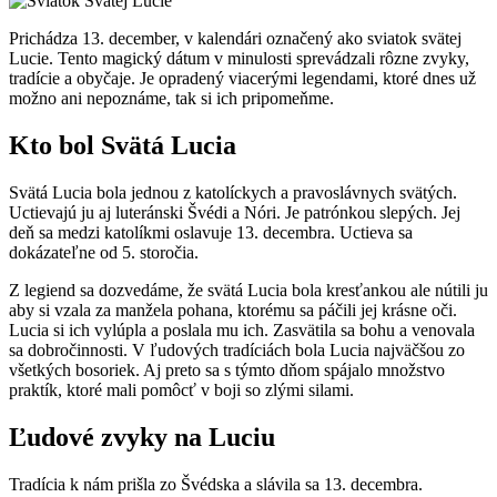
Prichádza 13. december, v kalendári označený ako sviatok svätej
Lucie. Tento magický dátum v minulosti sprevádzali rôzne zvyky,
tradície a obyčaje. Je opradený viacerými legendami, ktoré dnes už
možno ani nepoznáme, tak si ich pripomeňme.
Kto bol Svätá Lucia
Svätá Lucia bola jednou z katolíckych a pravoslávnych svätých.
Uctievajú ju aj luteránski Švédi a Nóri. Je patrónkou slepých. Jej
deň sa medzi katolíkmi oslavuje 13. decembra. Uctieva sa
dokázateľne od 5. storočia.
Z legiend sa dozvedáme, že svätá Lucia bola kresťankou ale nútili ju
aby si vzala za manžela pohana, ktorému sa páčili jej krásne oči.
Lucia si ich vylúpla a poslala mu ich. Zasvätila sa bohu a venovala
sa dobročinnosti. V ľudových tradíciách bola Lucia najväčšou zo
všetkých bosoriek. Aj preto sa s týmto dňom spájalo množstvo
praktík, ktoré mali pomôcť v boji so zlými silami.
Ľudové zvyky na Luciu
Tradícia k nám prišla zo Švédska a slávila sa 13. decembra.