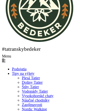
#tatranskybedeker
Menu
Podujatia
Tipy na výlety
Plesá Tatier
Doliny Tatier
Štíty Tatier
Vodopády Tatier
Vysokohorské chaty
Náučné chodníky
Zaujímavosti
Nordic Walking