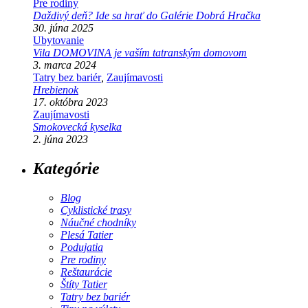
Pre rodiny
Daždivý deň? Ide sa hrať do Galérie Dobrá Hračka
30. júna 2025
Ubytovanie
Vila DOMOVINA je vaším tatranským domovom
3. marca 2024
Tatry bez bariér
,
Zaujímavosti
Hrebienok
17. októbra 2023
Zaujímavosti
Smokovecká kyselka
2. júna 2023
Kategórie
Blog
Cyklistické trasy
Náučné chodníky
Plesá Tatier
Podujatia
Pre rodiny
Reštaurácie
Štíty Tatier
Tatry bez bariér