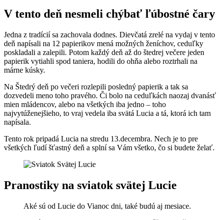
V tento deň nesmeli chýbať ľúbostné čary
Jedna z tradícií sa zachovala dodnes. Dievčatá zrelé na vydaj v tento
deň napísali na 12 papierikov mená možných ženíchov, ceduľky
poskladali a zalepili. Potom každý deň až do štedrej večere jeden
papierik vytiahli spod taniera, hodili do ohňa alebo roztrhali na
márne kúsky.
Na Štedrý deň po večeri rozlepili posledný papierik a tak sa
dozvedeli meno toho pravého. Či bolo na ceduľkách naozaj dvanásť
mien mládencov, alebo na všetkých iba jedno – toho
najvytúženejšieho, to vraj vedela iba svätá Lucia a tá, ktorá ich tam
napísala.
Tento rok pripadá Lucia na stredu 13.decembra. Nech je to pre
všetkých ľudí šťastný deň a splní sa Vám všetko, čo si budete želať.
Pranostiky na sviatok svätej Lucie
Aké sú od Lucie do Vianoc dni, také budú aj mesiace.