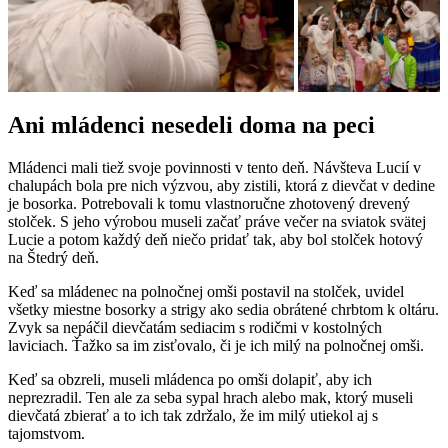
Ani mládenci nesedeli doma na peci
Mládenci mali tiež svoje povinnosti v tento deň. Návšteva Lucií v
chalupách bola pre nich výzvou, aby zistili, ktorá z dievčat v dedine
je bosorka. Potrebovali k tomu vlastnoručne zhotovený drevený
stolček. S jeho výrobou museli začať práve večer na sviatok svätej
Lucie a potom každý deň niečo pridať tak, aby bol stolček hotový
na Štedrý deň.
Keď sa mládenec na polnočnej omši postavil na stolček, uvidel
všetky miestne bosorky a strigy ako sedia obrátené chrbtom k oltáru.
Zvyk sa nepáčil dievčatám sediacim s rodičmi v kostolných
laviciach. Ťažko sa im zisťovalo, či je ich milý na polnočnej omši.
Keď sa obzreli, museli mládenca po omši dolapiť, aby ich
neprezradil. Ten ale za seba sypal hrach alebo mak, ktorý museli
dievčatá zbierať a to ich tak zdržalo, že im milý utiekol aj s
tajomstvom.