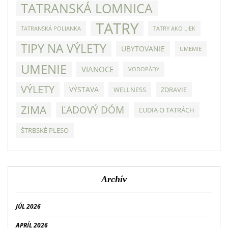
TATRANSKÁ LOMNICA
TATRY
TATRANSKÁ POLIANKA
TATRY AKO LIEK
TIPY NA VÝLETY
UBYTOVANIE
UMEMIE
UMENIE
VIANOCE
VODOPÁDY
VÝLETY
VÝSTAVA
WELLNESS
ZDRAVIE
ZIMA
ĽADOVÝ DÓM
ĽUDIA O TATRÁCH
ŠTRBSKÉ PLESO
Archív
JÚL 2026
APRÍL 2026