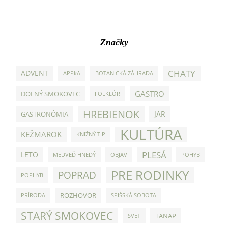
Značky
CHATY
ADVENT
APPkA
BOTANICKÁ ZÁHRADA
GASTRO
DOLNÝ SMOKOVEC
FOLKLÓR
HREBIENOK
JAR
GASTRONÓMIA
KULTÚRA
KEŽMAROK
KNIŽNÝ TIP
PLESÁ
LETO
MEDVEĎ HNEDÝ
OBJAV
POHYB
PRE RODINKY
POPRAD
POPHYB
ROZHOVOR
PRÍRODA
SPIŠSKÁ SOBOTA
STARÝ SMOKOVEC
TANAP
SVET