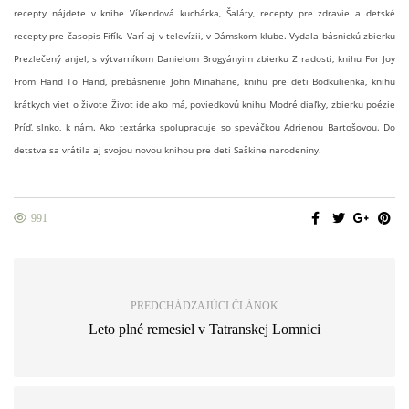
recepty nájdete v knihe Víkendová kuchárka, Šaláty, recepty pre zdravie a detské
recepty pre časopis Fifík. Varí aj v televízii, v Dámskom klube. Vydala básnickú zbierku
Prezlečený anjel, s výtvarníkom Danielom Brogyányim zbierku Z radosti, knihu For Joy
From Hand To Hand, prebásnenie John Minahane, knihu pre deti Bodkulienka, knihu
krátkych viet o živote Život ide ako má, poviedkovú knihu Modré diaľky, zbierku poézie
Príď, slnko, k nám. Ako textárka spolupracuje so speváčkou Adrienou Bartošovou. Do
detstva sa vrátila aj svojou novou knihou pre deti Saškine narodeniny.
991
PREDCHÁDZAJÚCI ČLÁNOK
Leto plné remesiel v Tatranskej Lomnici