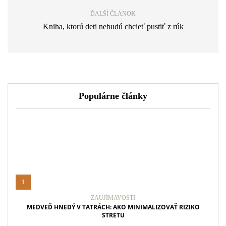
ĎALŠÍ ČLÁNOK
Kniha, ktorú deti nebudú chcieť pustiť z rúk
Populárne články
1
ZAUJÍMAVOSTI
MEDVEĎ HNEDÝ V TATRÁCH: AKO MINIMALIZOVAŤ RIZIKO
STRETU