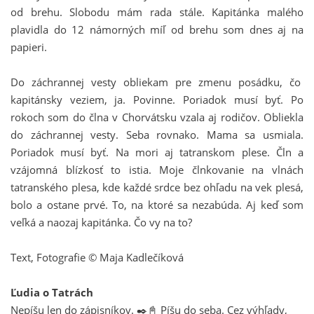
od brehu. Slobodu mám rada stále. Kapitánka malého
plavidla do 12 námorných míľ od brehu som dnes aj na
papieri.
Do záchrannej vesty obliekam pre zmenu posádku, čo
kapitánsky veziem, ja. Povinne. Poriadok musí byť. Po
rokoch som do člna v Chorvátsku vzala aj rodičov. Obliekla
do záchrannej vesty. Seba rovnako. Mama sa usmiala.
Poriadok musí byť. Na mori aj tatranskom plese. Čln a
vzájomná blízkosť to istia. Moje člnkovanie na vlnách
tatranského plesa, kde každé srdce bez ohľadu na vek plesá,
bolo a ostane prvé. To, na ktoré sa nezabúda. Aj keď som
veľká a naozaj kapitánka. Čo vy na to?
Text, Fotografie © Maja Kadlečíková
Ľudia o Tatrách
Nepíšu len do zápisníkov. ✒️📓 Píšu do seba. Cez výhľady,