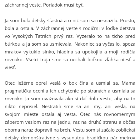
záchrannej veste. Poriadok musí byť.
Ja som bola detsky šťastná a o nič som sa nesnažila. Prosto,
bola a ostala. V záchrannej veste s rodičmi v loďke detstva
vo Vysokých Tatrách prvý raz. Vyzeralo to na ticho pred
búrkou a ja som sa usmievala. Nakoniec sa vyčasilo, spoza
mrakov vykuklo slnko, hladina sa upokojila a moji rodičia
rovnako. Všetci traja sme sa nechali loďkou zľahka niesť a
viesť.
Otec ležérne oprel veslá o bok člna a usmial sa. Mama
pragmatička ocenila ich uchytenie po stranách a usmiala sa
rovnako. Ja som uvažovala ako si dať dolu vestu, aby na to
nikto neprišiel. Nestratili sme sa ani my, ani veslá, na
svojom mieste ostala aj vesta. Otec nás rovnomerným
záberom veslom raz na jednu, raz na druhú stranu a občas
oboma naraz dopravil na breh. Vestu som si začalo zobliekať
detsky demonštratívne s vysunutou bradičkou pár metrov