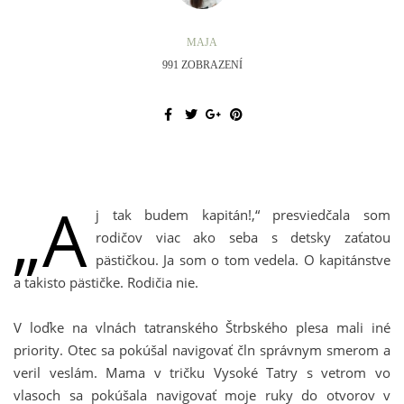
MAJA
991 ZOBRAZENÍ
„A
j tak budem kapitán!,“ presviedčala som
rodičov viac ako seba s detsky zaťatou
pästičkou. Ja som o tom vedela. O kapitánstve
a takisto pästičke. Rodičia nie.
V loďke na vlnách tatranského Štrbského plesa mali iné
priority. Otec sa pokúšal navigovať čln správnym smerom a
veril veslám. Mama v tričku Vysoké Tatry s vetrom vo
vlasoch sa pokúšala navigovať moje ruky do otvorov v