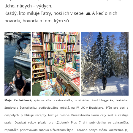
ticho, nádych – výdych.
Každý, kto miluje Tatry, nosí ich v sebe. 🏔️ A keď o nich
hovoria, hovoria o tom, kým sú.
Maja Kadlečíková
, spisovateľka, cestovateľka, novinárka, food bloggerka, textárka.
Študovala žurnalistiku, audiovizuálne médiá, na FF UK v Bratislave. Píše pre deti a
dospelých, publikuje recepty, textuje piesne. Precestovala skoro celý svet a cestuje
stále. Dvadsať rokov písala pre týždenník Plus 7 dní publicistiku zo zahraničia,
reportáže, pripravovala rubriku o životnom štýle – zdravie, pohyb, móda, kozmetika. Jej