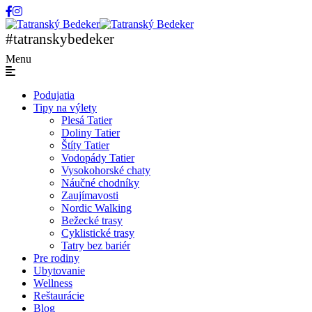
#tatranskybedeker
Menu
Podujatia
Tipy na výlety
Plesá Tatier
Doliny Tatier
Štíty Tatier
Vodopády Tatier
Vysokohorské chaty
Náučné chodníky
Zaujímavosti
Nordic Walking
Bežecké trasy
Cyklistické trasy
Tatry bez bariér
Pre rodiny
Ubytovanie
Wellness
Reštaurácie
Blog