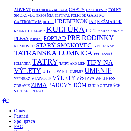
CHATY
ADVENT
DOLNÝ
BOTANICKÁ ZÁHRADA
CYKLOCESTY
GASTRO
SMOKOVEC
EXPOZÍCIA
FESTIVAL
FOLKLÓR
HREBIENOK
KEŽMAROK
JAR
GASTRONÓMIA
HOTEL
KULTÚRA
LETO
KNIŽNÝ TIP
KOŠICE
MEDVEĎ HNEDÝ
PRE RODINKY
POPRAD
PLESÁ
POPHYB
STARÝ SMOKOVEC
ROZHOVOR
TANAP
SVET
TATRANSKÁ LOMNICA
TATRANSKÁ
TATRY
TIPY NA
POLIANKA
TATRY AKO LIEK
UMENIE
VÝLETY
UBYTOVANIE
UMEMIE
VÝLETY
VIANOCE
VÝSTAVA
WELLNESS
VERNISÁŽ
ZIMA
ĽADOVÝ DÓM
ZDRAVIE
ĽUDIA O TATRÁCH
ŠTRBSKÉ PLESO
O nás
Partneri
Spolupráca
FAQ