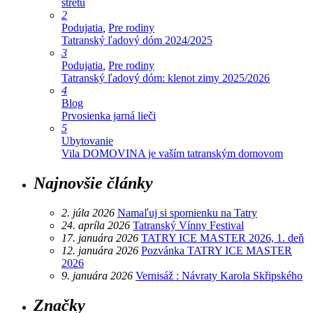
stretu
2
Podujatia
,
Pre rodiny
Tatranský ľadový dóm 2024/2025
3
Podujatia
,
Pre rodiny
Tatranský ľadový dóm: klenot zimy 2025/2026
4
Blog
Prvosienka jarná lieči
5
Ubytovanie
Vila DOMOVINA je vaším tatranským domovom
Najnovšie články
2. júla 2026
Namaľuj si spomienku na Tatry
24. apríla 2026
Tatranský Vínny Festival
17. januára 2026
TATRY ICE MASTER 2026, 1. deň
12. januára 2026
Pozvánka TATRY ICE MASTER
2026
9. januára 2026
Vernisáž : Návraty Karola Skřipského
Značky