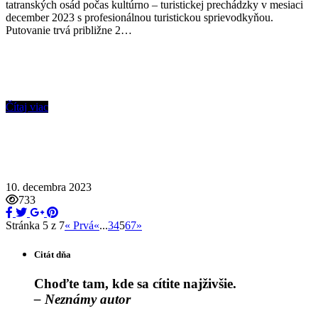
tatranských osád počas kultúrno – turistickej prechádzky v mesiaci
december 2023 s profesionálnou turistickou sprievodkyňou.
Putovanie trvá približne 2…
Čítaj viac
10. decembra 2023
733
Stránka 5 z 7
« Prvá
«
...
3
4
5
6
7
»
Citát dňa
Choďte tam, kde sa cítite najživšie.
– Neznámy autor