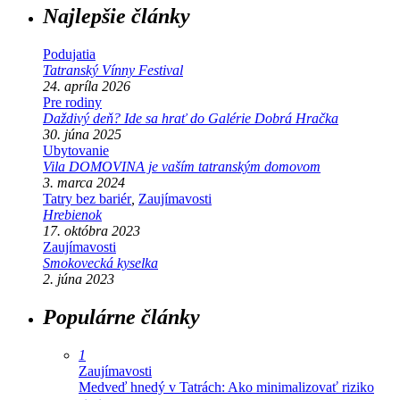
Najlepšie články
Podujatia
Tatranský Vínny Festival
24. apríla 2026
Pre rodiny
Daždivý deň? Ide sa hrať do Galérie Dobrá Hračka
30. júna 2025
Ubytovanie
Vila DOMOVINA je vaším tatranským domovom
3. marca 2024
Tatry bez bariér
,
Zaujímavosti
Hrebienok
17. októbra 2023
Zaujímavosti
Smokovecká kyselka
2. júna 2023
Populárne články
1
Zaujímavosti
Medveď hnedý v Tatrách: Ako minimalizovať riziko