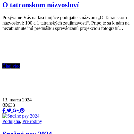
O tatranskom názvosloví
Pozývame Vás na fascinujúce podujatie s názvom „O Tatranskom
názvosloví: 100 a 1 tatranských zaujímavostí“. Pripojte sa k nám na
nezabudnuteľnú prednášku sprevádzanú projekciou fotografií…
Čítaj viac
13. marca 2024
633
Podujatia
,
Pre rodiny
Snežné psy 2024