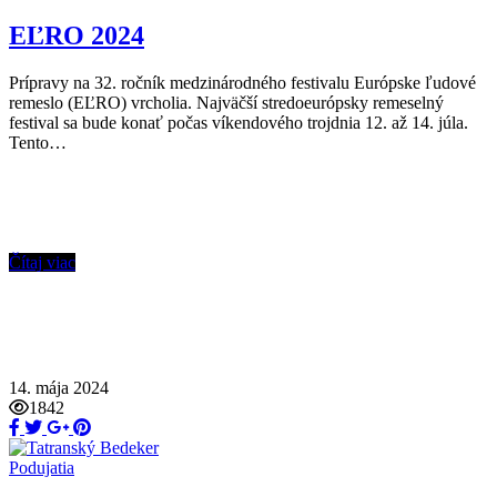
EĽRO 2024
Prípravy na 32. ročník medzinárodného festivalu Európske ľudové
remeslo (EĽRO) vrcholia. Najväčší stredoeurópsky remeselný
festival sa bude konať počas víkendového trojdnia 12. až 14. júla.
Tento…
Čítaj viac
14. mája 2024
1842
Podujatia