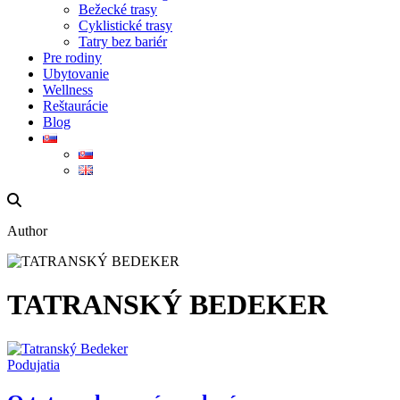
Bežecké trasy
Cyklistické trasy
Tatry bez bariér
Pre rodiny
Ubytovanie
Wellness
Reštaurácie
Blog
Author
TATRANSKÝ BEDEKER
Podujatia