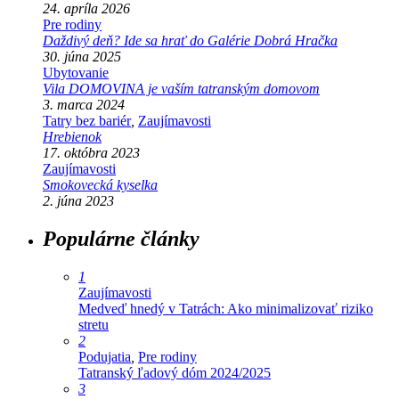
24. apríla 2026
Pre rodiny
Daždivý deň? Ide sa hrať do Galérie Dobrá Hračka
30. júna 2025
Ubytovanie
Vila DOMOVINA je vaším tatranským domovom
3. marca 2024
Tatry bez bariér
,
Zaujímavosti
Hrebienok
17. októbra 2023
Zaujímavosti
Smokovecká kyselka
2. júna 2023
Populárne články
1
Zaujímavosti
Medveď hnedý v Tatrách: Ako minimalizovať riziko
stretu
2
Podujatia
,
Pre rodiny
Tatranský ľadový dóm 2024/2025
3