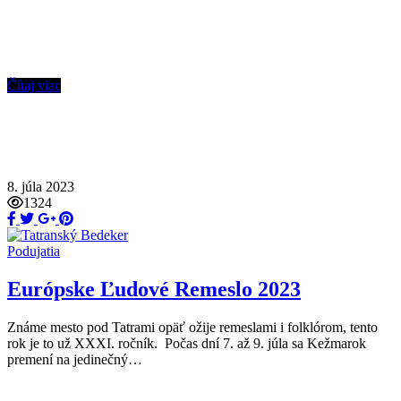
Čítaj viac
8. júla 2023
1324
Podujatia
Európske Ľudové Remeslo 2023
Známe mesto pod Tatrami opäť ožije remeslami i folklórom, tento
rok je to už XXXI. ročník. Počas dní 7. až 9. júla sa Kežmarok
premení na jedinečný…