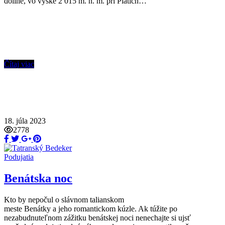
doline, vo výške 2 015 m. n. m. pri Piatich…
Čítaj viac
18. júla 2023
2778
Podujatia
Benátska noc
Kto by nepočul o slávnom talianskom
meste Benátky a jeho romantickom kúzle. Ak túžite po
nezabudnuteľnom zážitku benátskej noci nenechajte si ujsť