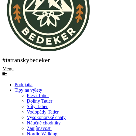
#tatranskybedeker
Menu
Podujatia
Tipy na výlety
Plesá Tatier
Doliny Tatier
Štíty Tatier
Vodopády Tatier
Vysokohorské chaty
Náučné chodníky
Zaujímavosti
Nordic Walking