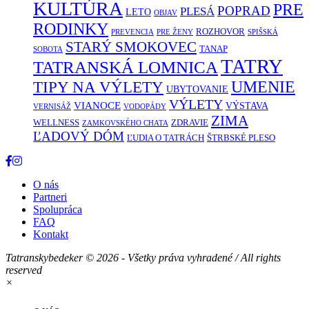
KULTÚRA
PRE
POPRAD
PLESÁ
LETO
OBJAV
RODINKY
ROZHOVOR
PREVENCIA
PRE ŽENY
SPIŠSKÁ
STARÝ SMOKOVEC
TANAP
SOBOTA
TATRY
TATRANSKÁ LOMNICA
UMENIE
TIPY NA VÝLETY
UBYTOVANIE
VÝLETY
VIANOCE
VÝSTAVA
VERNISÁŽ
VODOPÁDY
ZIMA
WELLNESS
ZDRAVIE
ZAMKOVSKÉHO CHATA
ĽADOVÝ DÓM
ĽUDIA O TATRÁCH
ŠTRBSKÉ PLESO
O nás
Partneri
Spolupráca
FAQ
Kontakt
Tatranskybedeker © 2026 - Všetky práva vyhradené / All rights
reserved
×