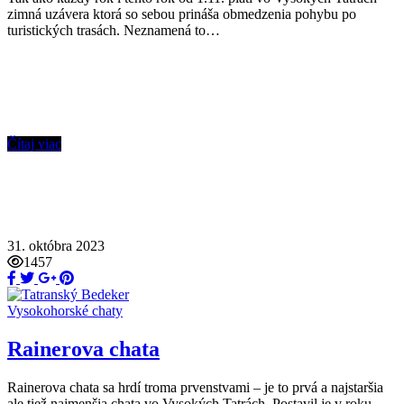
zimná uzávera ktorá so sebou prináša obmedzenia pohybu po
turistických trasách. Neznamená to…
Čítaj viac
31. októbra 2023
1457
Vysokohorské chaty
Rainerova chata
Rainerova chata sa hrdí troma prvenstvami – je to prvá a najstaršia
ale tiež najmenšia chata vo Vysokých Tatrách. Postavil je v roku