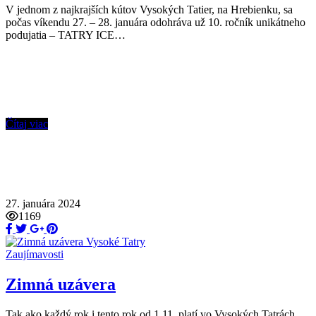
V jednom z najkrajších kútov Vysokých Tatier, na Hrebienku, sa
počas víkendu 27. – 28. januára odohráva už 10. ročník unikátneho
podujatia – TATRY ICE…
Čítaj viac
27. januára 2024
1169
Zaujímavosti
Zimná uzávera
Tak ako každý rok i tento rok od 1.11. platí vo Vysokých Tatrách