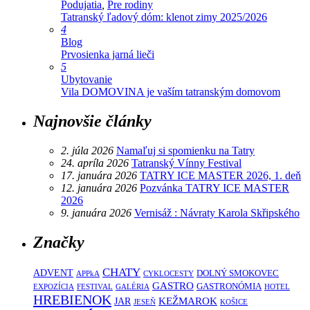
Podujatia
,
Pre rodiny
Tatranský ľadový dóm: klenot zimy 2025/2026
4
Blog
Prvosienka jarná lieči
5
Ubytovanie
Vila DOMOVINA je vaším tatranským domovom
Najnovšie články
2. júla 2026
Namaľuj si spomienku na Tatry
24. apríla 2026
Tatranský Vínny Festival
17. januára 2026
TATRY ICE MASTER 2026, 1. deň
12. januára 2026
Pozvánka TATRY ICE MASTER
2026
9. januára 2026
Vernisáž : Návraty Karola Skřipského
Značky
CHATY
ADVENT
DOLNÝ SMOKOVEC
APPkA
CYKLOCESTY
GASTRO
GASTRONÓMIA
EXPOZÍCIA
FESTIVAL
GALÉRIA
HOTEL
HREBIENOK
KEŽMAROK
JAR
JESEŇ
KOŠICE