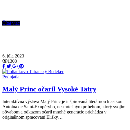
Čítaj viac
6. júla 2023
1308
Podujatia
Malý Princ očaril Vysoké Tatry
Interaktívna výstava Malý Princ je inšpirovaná literárnou klasikou
Antoina de Saint-Exupéryho, nesmrteľným príbehom, ktorý svojim
pôvabom a odkazom očaril mnohé generácie prichádza v
originálnom spracovaní Elišky…