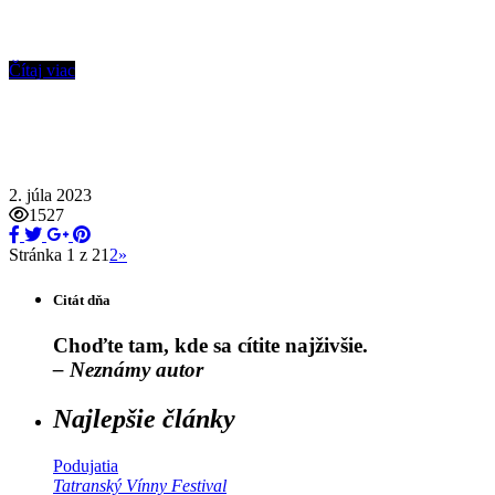
Čítaj viac
2. júla 2023
1527
Stránka 1 z 2
1
2
»
Citát dňa
Choďte tam, kde sa cítite najživšie.
– Neznámy autor
Najlepšie články
Podujatia
Tatranský Vínny Festival