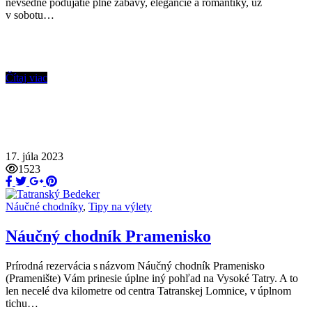
nevšedné podujatie plné zábavy, elegancie a romantiky, už
v sobotu…
Čítaj viac
17. júla 2023
1523
Náučné chodníky
,
Tipy na výlety
Náučný chodník Pramenisko
Prírodná rezervácia s názvom Náučný chodník Pramenisko
(Pramenište) Vám prinesie úplne iný pohľad na Vysoké Tatry. A to
len necelé dva kilometre od centra Tatranskej Lomnice, v úplnom
tichu…